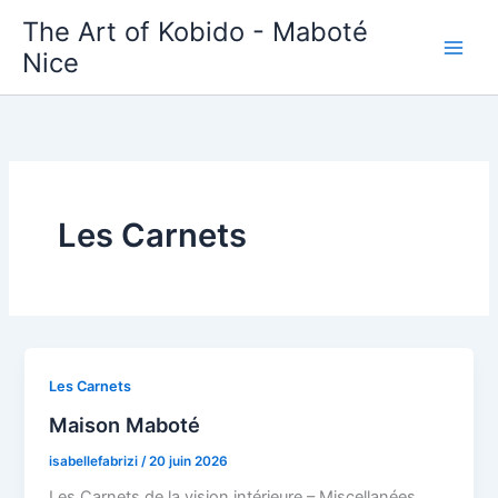
Aller
The Art of Kobido - Maboté
au
Nice
contenu
Les Carnets
Les Carnets
Maison Maboté
isabellefabrizi
/
20 juin 2026
Les Carnets de la vision intérieure – Miscellanées