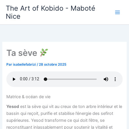
Aller
The Art of Kobido - Maboté
au
Nice
contenu
Ta sève
Par
isabellefabrizi
/
28 octobre 2025
Matrice & océan de vie
Yesod
est la sève qui vit au creux de ton arbre intérieur et le
bassin qui reçoit, purifie et stabilise l’énergie des sefirot
supérieures. Yesod transforme ce qui doit l’être, se
reconstituant inlassablement pour soutenir la vitalité et